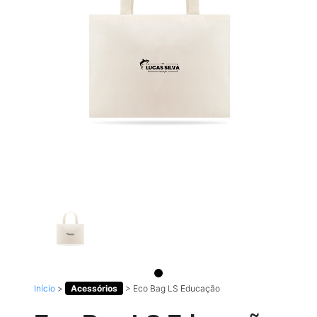
Início
>
Acessórios
>
Eco Bag LS Educação