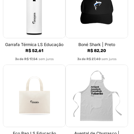
Garrafa Térmica LS Educação
Boné Shark | Preto
R$ 52,61
R$ 82,20
3x de R$ 17,54
sem juros
3x de R$ 27,40
sem juros
Eco Bag LS Educação
Avental de Churrasco |