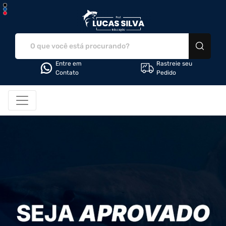
LS Educação - Camiseta
Entre em
Rastreie seu
Contato
Pedido