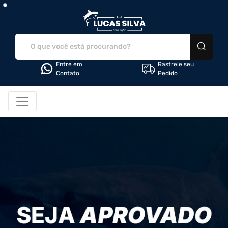
LS Educação - Camiseta
Entre em
Rastreie seu
Contato
Pedido