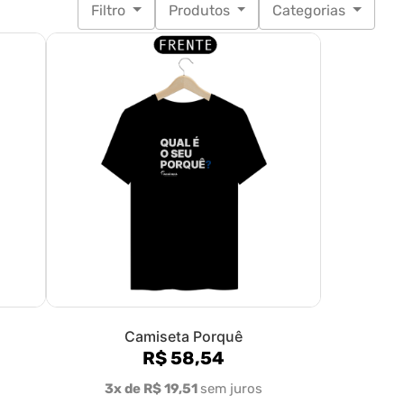
Filtro
Produtos
Categorias
Camiseta Porquê
R$ 58,54
3x de R$ 19,51
sem juros