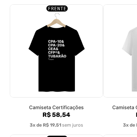
Camiseta Certificações
Camiseta C
R$ 58,54
3x de R$ 19,51
sem juros
3x de 