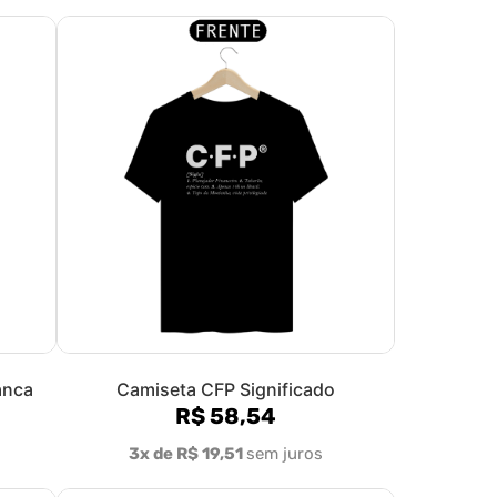
anca
Camiseta CFP Significado
R$ 58,54
3x de R$ 19,51
sem juros